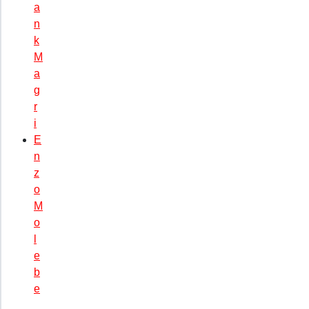
a
n
k
M
a
g
r
i
E
n
z
o
M
o
l
e
b
e