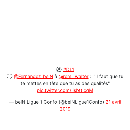
⚽️
#DL1
🗨️
@Fernandez_beIN
à
@remi_walter
: "'Il faut que tu
te mettes en tête que tu as des qualités"
pic.twitter.com/IisbttIcqM
— beIN Ligue 1 Confo (@beINLigue1Confo)
21 avril
2019