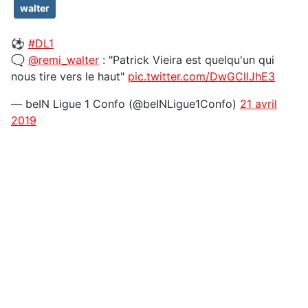
walter
⚽️
#DL1
🗨️
@remi_walter
: "Patrick Vieira est quelqu'un qui
nous tire vers le haut"
pic.twitter.com/DwGCllJhE3
— beIN Ligue 1 Confo (@beINLigue1Confo)
21 avril
2019