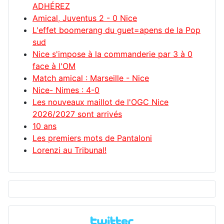
ADHÉREZ
Amical, Juventus 2 - 0 Nice
L'effet boomerang du guet=apens de la Pop
sud
Nice s'impose à la commanderie par 3 à 0
face à l'OM
Match amical : Marseille - Nice
Nice- Nimes : 4-0
Les nouveaux maillot de l'OGC Nice
2026/2027 sont arrivés
10 ans
Les premiers mots de Pantaloni
Lorenzi au Tribunal!