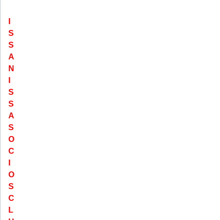
I
S
S
A
N
I
S
S
A
S
O
C
I
O
S
C
L