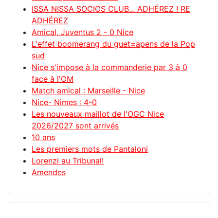
ISSA NISSA SOCIOS CLUB... ADHÉREZ ! RE
ADHÉREZ
Amical, Juventus 2 - 0 Nice
L'effet boomerang du guet=apens de la Pop
sud
Nice s'impose à la commanderie par 3 à 0
face à l'OM
Match amical : Marseille - Nice
Nice- Nimes : 4-0
Les nouveaux maillot de l'OGC Nice
2026/2027 sont arrivés
10 ans
Les premiers mots de Pantaloni
Lorenzi au Tribunal!
Amendes