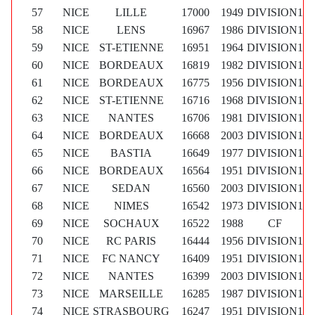
57
NICE
LILLE
17000
1949
DIVISION1
58
NICE
LENS
16967
1986
DIVISION1
59
NICE
ST-ETIENNE
16951
1964
DIVISION1
60
NICE
BORDEAUX
16819
1982
DIVISION1
61
NICE
BORDEAUX
16775
1956
DIVISION1
62
NICE
ST-ETIENNE
16716
1968
DIVISION1
63
NICE
NANTES
16706
1981
DIVISION1
64
NICE
BORDEAUX
16668
2003
DIVISION1
65
NICE
BASTIA
16649
1977
DIVISION1
66
NICE
BORDEAUX
16564
1951
DIVISION1
67
NICE
SEDAN
16560
2003
DIVISION1
68
NICE
NIMES
16542
1973
DIVISION1
69
NICE
SOCHAUX
16522
1988
CF
70
NICE
RC PARIS
16444
1956
DIVISION1
71
NICE
FC NANCY
16409
1951
DIVISION1
72
NICE
NANTES
16399
2003
DIVISION1
73
NICE
MARSEILLE
16285
1987
DIVISION1
74
NICE
STRASBOURG
16247
1951
DIVISION1