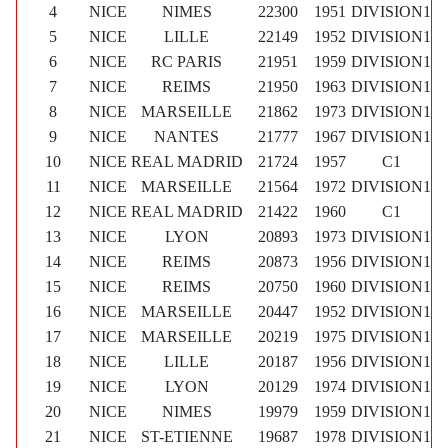
4
NICE
NIMES
22300
1951
DIVISION1
5
NICE
LILLE
22149
1952
DIVISION1
6
NICE
RC PARIS
21951
1959
DIVISION1
7
NICE
REIMS
21950
1963
DIVISION1
8
NICE
MARSEILLE
21862
1973
DIVISION1
9
NICE
NANTES
21777
1967
DIVISION1
10
NICE
REAL MADRID
21724
1957
C1
11
NICE
MARSEILLE
21564
1972
DIVISION1
12
NICE
REAL MADRID
21422
1960
C1
13
NICE
LYON
20893
1973
DIVISION1
14
NICE
REIMS
20873
1956
DIVISION1
15
NICE
REIMS
20750
1960
DIVISION1
16
NICE
MARSEILLE
20447
1952
DIVISION1
17
NICE
MARSEILLE
20219
1975
DIVISION1
18
NICE
LILLE
20187
1956
DIVISION1
19
NICE
LYON
20129
1974
DIVISION1
20
NICE
NIMES
19979
1959
DIVISION1
21
NICE
ST-ETIENNE
19687
1978
DIVISION1