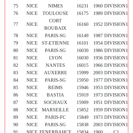
75
NICE
NIMES
16231
1960
DIVISION1
76
NICE
TOULOUSE
16175
1989
DIVISION1
CORT
77
NICE
16160
1952
DIVISION1
ROUBAIX
78
NICE
PARIS-SG
16149
1987
DIVISION1
79
NICE
ST-ETIENNE
16101
1954
DIVISION1
80
NICE
PARIS-SG
16030
1986
DIVISION1
81
NICE
LYON
16030
1956
DIVISION1
82
NICE
NANTES
16015
1966
DIVISION1
83
NICE
AUXERRE
15999
2003
DIVISION1
84
NICE
PARIS-SG
15950
1977
DIVISION1
85
NICE
REIMS
15946
1953
DIVISION1
86
NICE
BASTIA
15919
1973
DIVISION1
87
NICE
SOCHAUX
15909
1951
DIVISION1
88
NICE
MARSEILLE
15852
1959
DIVISION1
89
NICE
PARIS-FC
15849
1973
DIVISION1
90
NICE
PARIS-SG
15838
2003
DIVISION1
91
NICE
FENERBAHCE
15834
1960
C1