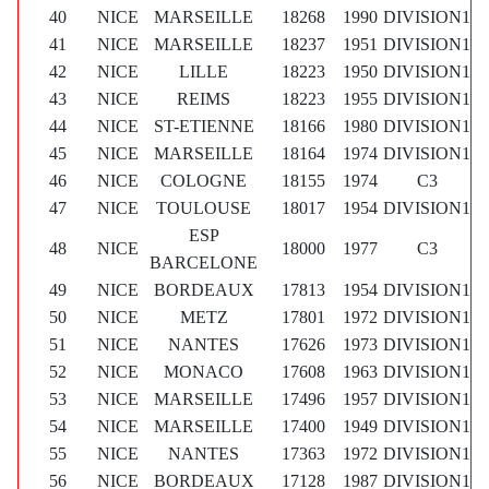
40
NICE
MARSEILLE
18268
1990
DIVISION1
41
NICE
MARSEILLE
18237
1951
DIVISION1
42
NICE
LILLE
18223
1950
DIVISION1
43
NICE
REIMS
18223
1955
DIVISION1
44
NICE
ST-ETIENNE
18166
1980
DIVISION1
45
NICE
MARSEILLE
18164
1974
DIVISION1
46
NICE
COLOGNE
18155
1974
C3
47
NICE
TOULOUSE
18017
1954
DIVISION1
ESP
48
NICE
18000
1977
C3
BARCELONE
49
NICE
BORDEAUX
17813
1954
DIVISION1
50
NICE
METZ
17801
1972
DIVISION1
51
NICE
NANTES
17626
1973
DIVISION1
52
NICE
MONACO
17608
1963
DIVISION1
53
NICE
MARSEILLE
17496
1957
DIVISION1
54
NICE
MARSEILLE
17400
1949
DIVISION1
55
NICE
NANTES
17363
1972
DIVISION1
56
NICE
BORDEAUX
17128
1987
DIVISION1