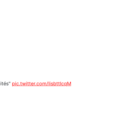
lités"
pic.twitter.com/IisbttIcqM