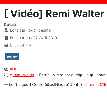
[ Vidéo] Remi Walter
Détails
Écrit par :
ogcnice.info
Publication : 22 Avril 2019
Clics : 4419
walter
⚽️
#DL1
🗨️
@remi_walter
: "Patrick Vieira est quelqu'un qui nous 
— beIN Ligue 1 Confo (@beINLigue1Confo)
21 avril 2019