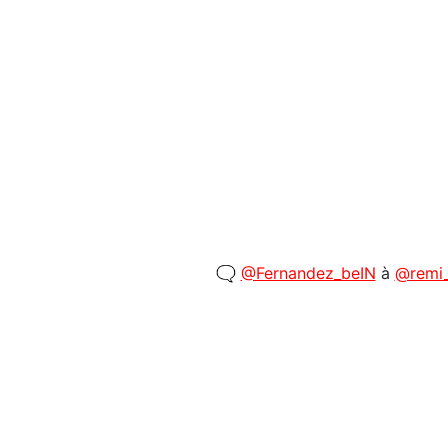
🗨️
@Fernandez_beIN
à
@remi_