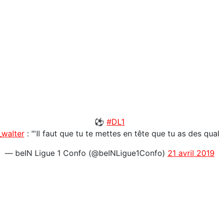
⚽️
#DL1
walter
: "'Il faut que tu te mettes en tête que tu as des qua
— beIN Ligue 1 Confo (@beINLigue1Confo)
21 avril 2019