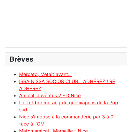
Brèves
Mercato, c'était avant...
ISSA NISSA SOCIOS CLUB... ADHÉREZ ! RE
ADHÉREZ
Amical, Juventus 2 - 0 Nice
L'effet boomerang du guet=apens de la Pop
sud
Nice s'impose à la commanderie par 3 à 0
face à l'OM
Match amical : Marseille - Nice