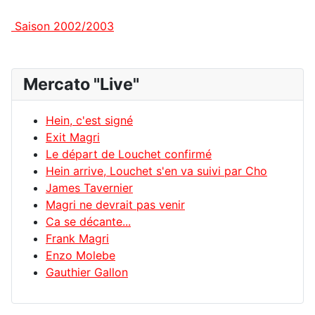
Saison 2002/2003
Mercato "Live"
Hein, c'est signé
Exit Magri
Le départ de Louchet confirmé
Hein arrive, Louchet s'en va suivi par Cho
James Tavernier
Magri ne devrait pas venir
Ca se décante...
Frank Magri
Enzo Molebe
Gauthier Gallon