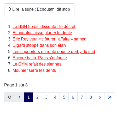
Lire la suite : Echouafni dit stop
La BSN 85 est dissoute : le décret
Echouafni laisse planer le doute
Éric Roy veut « clôturer l'affaire » samedi
Digard stoppé dans son élan
Les supporters en route pour le derby du sud
Encore battu, Paris s’enfonce
Le GYM refait des siennes
Mounier serre les dents
Page 1 sur 8
1
2
3
4
5
6
7
8