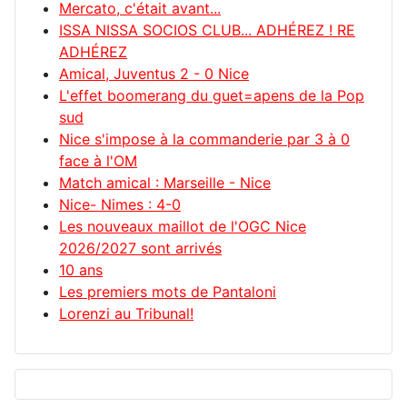
Mercato, c'était avant...
ISSA NISSA SOCIOS CLUB... ADHÉREZ ! RE
ADHÉREZ
Amical, Juventus 2 - 0 Nice
L'effet boomerang du guet=apens de la Pop
sud
Nice s'impose à la commanderie par 3 à 0
face à l'OM
Match amical : Marseille - Nice
Nice- Nimes : 4-0
Les nouveaux maillot de l'OGC Nice
2026/2027 sont arrivés
10 ans
Les premiers mots de Pantaloni
Lorenzi au Tribunal!