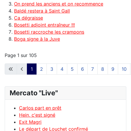
On prend les anciens et on recommence
Baldé restera à Saint Gall
Ça dégraisse
Bosetti adjoint entraîneur !!!
Bosetti raccroche les crampons
Boga signe à la Juve
Page 1 sur 105
1
2
3
4
5
6
7
8
9
10
Mercato "Live"
Carlos part en prêt
Hein, c'est signé
Exit Magri
Le départ de Louchet confirmé