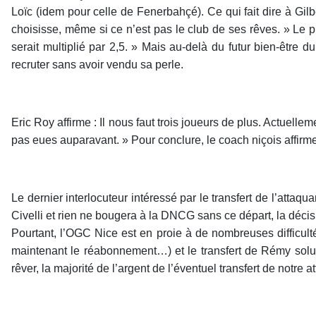
Loïc (idem pour celle de Fenerbahçé). Ce qui fait dire à Gilber
choisisse, même si ce n’est pas le club de ses rêves. » Le p
serait multiplié par 2,5. » Mais au-delà du futur bien-être du
recruter sans avoir vendu sa perle.
Eric Roy affirme : Il nous faut trois joueurs de plus. Actuelle
pas eues auparavant. » Pour conclure, le coach niçois affirm
Le dernier interlocuteur intéressé par le transfert de l’atta
Civelli et rien ne bougera à la DNCG sans ce départ, la déci
Pourtant, l’OGC Nice est en proie à de nombreuses difficul
maintenant le réabonnement…) et le transfert de Rémy solut
rêver, la majorité de l’argent de l’éventuel transfert de notre at