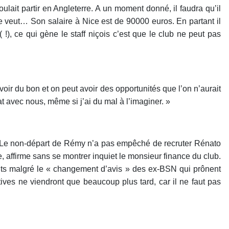
voulait partir en Angleterre. A un moment donné, il faudra qu’il
le veut… Son salaire à Nice est de 90000 euros. En partant il
( !), ce qui gène le staff niçois c’est que le club ne peut pas
avoir du bon et on peut avoir des opportunités que l’on n’aurait
 avec nous, même si j’ai du mal à l’imaginer. »
casa. Le non-départ de Rémy n’a pas empêché de recruter Rénato
 affirme sans se montrer inquiet le monsieur finance du club.
ents malgré le « changement d’avis » des ex-BSN qui prônent
ves ne viendront que beaucoup plus tard, car il ne faut pas