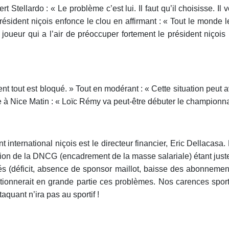
t Stellardo : « Le problème c’est lui. Il faut qu’il choisisse. Il 
résident niçois enfonce le clou en affirmant : « Tout le monde 
 joueur qui a l’air de préoccuper fortement le président niçois 
ment tout est bloqué. » Tout en modérant : « Cette situation peut 
e à Nice Matin : « Loïc Rémy va peut-être débuter le championnat
quant international niçois est le directeur financier, Eric Della
sion de la DNCG (encadrement de la masse salariale) étant juste,
tés (déficit, absence de sponsor maillot, baisse des abonnem
ionnerait en grande partie ces problèmes. Nos carences sporti
taquant n’ira pas au sportif !