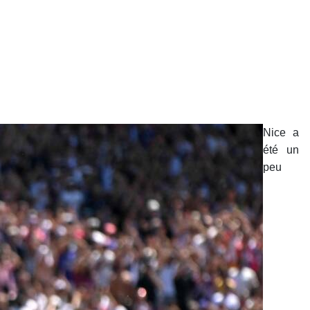
Nice a
été un
peu