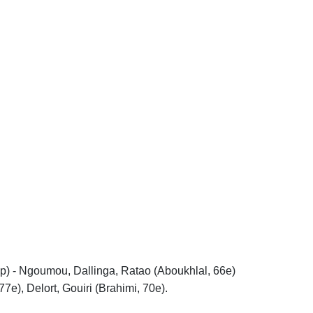
ap) - Ngoumou, Dallinga, Ratao (Aboukhlal, 66e)
7e), Delort, Gouiri (Brahimi, 70e).