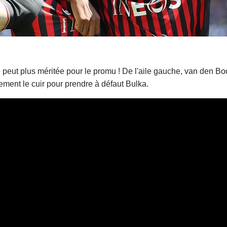
 peut plus méritée pour le promu ! De l'aile gauche, van den Bo
ement le cuir pour prendre à défaut Bulka.