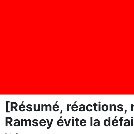
[Résumé, réactions, r
Ramsey évite la défai