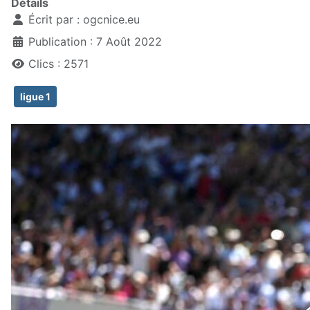
Détails
Écrit par :
ogcnice.eu
Publication : 7 Août 2022
Clics : 2571
ligue 1