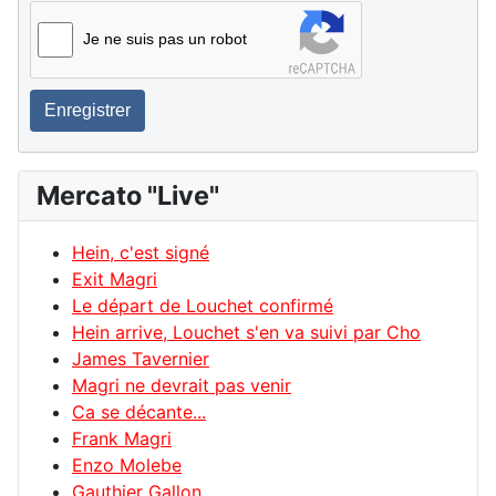
Je ne suis pas un robot
Enregistrer
Mercato "Live"
Hein, c'est signé
Exit Magri
Le départ de Louchet confirmé
Hein arrive, Louchet s'en va suivi par Cho
James Tavernier
Magri ne devrait pas venir
Ca se décante...
Frank Magri
Enzo Molebe
Gauthier Gallon