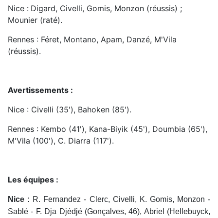
Nice :
Digard, Civelli, Gomis, Monzon (réussis) ;
Mounier (raté).
Rennes : Féret, Montano, Apam, Danzé, M'Vila
(réussis).
Avertissements :
Nice : Civelli (35'), Bahoken (85').
Rennes : Kembo (41'), Kana-Biyik (45'), Doumbia (65'),
M'Vila (100'), C. Diarra (117').
Les équipes :
Nice :
R. Fernandez - Clerc, Civelli, K. Gomis, Monzon -
Sablé - F. Dja Djédjé (Gonçalves, 46), Abriel (Hellebuyck,