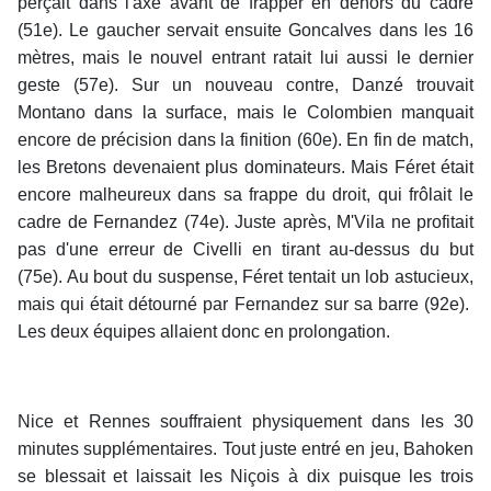
perçait dans l'axe avant de frapper en dehors du cadre
(51e). Le gaucher servait ensuite Goncalves dans les 16
mètres, mais le nouvel entrant ratait lui aussi le dernier
geste (57e). Sur un nouveau contre, Danzé trouvait
Montano dans la surface, mais le Colombien manquait
encore de précision dans la finition (60e). En fin de match,
les Bretons devenaient plus dominateurs. Mais Féret était
encore malheureux dans sa frappe du droit, qui frôlait le
cadre de Fernandez (74e). Juste après, M'Vila ne profitait
pas d'une erreur de Civelli en tirant au-dessus du but
(75e). Au bout du suspense, Féret tentait un lob astucieux,
mais qui était détourné par Fernandez sur sa barre (92e).
Les deux équipes allaient donc en prolongation.
Nice et Rennes souffraient physiquement dans les 30
minutes supplémentaires. Tout juste entré en jeu, Bahoken
se blessait et laissait les Niçois à dix puisque les trois