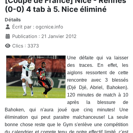
[Coupe de France] Nice - Rennes
(0-0) 4 tab à 5. Nice éliminé
Détails
Écrit par :
ogcnice.info
Publication : 21 Janvier 2012
Clics : 3373
Une défaite qui va laisser
des traces. En effet, les
aiglons ressortent de cette
rencontre avec 3 blessés
(Djé Djé, Abriel, Bahoken).
120 minutes de match à 10
après la blessure de
Bahoken, qui n'aura joué que cinq minutes! Une
élimination qui peut paraitre malchanceuse! La seule
bonne chose reste que le Gym s'enlève une compétition
du calendrier et compte tenu de notre effectif limité, c'est