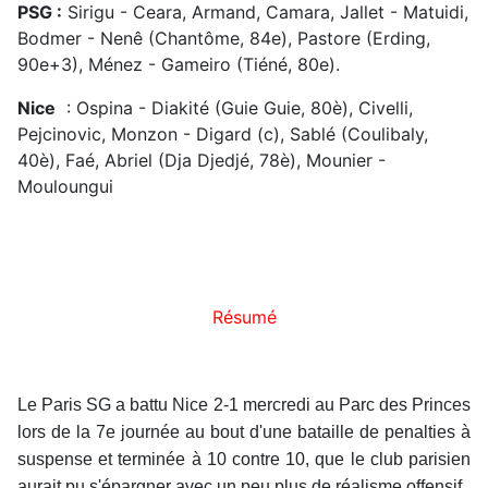
PSG :
Sirigu - Ceara, Armand, Camara, Jallet - Matuidi,
Bodmer - Nenê (Chantôme, 84e), Pastore (Erding,
90e+3), Ménez - Gameiro (Tiéné, 80e).
Nice
: Ospina - Diakité (Guie Guie, 80è), Civelli,
Pejcinovic, Monzon - Digard (c), Sablé (Coulibaly,
40è), Faé, Abriel (Dja Djedjé, 78è), Mounier -
Mouloungui
Résumé
Le Paris SG a battu Nice 2-1 mercredi au Parc des Princes
lors de la 7e journée au bout d'une bataille de penalties à
suspense et terminée à 10 contre 10, que le club parisien
aurait pu s'épargner avec un peu plus de réalisme offensif.