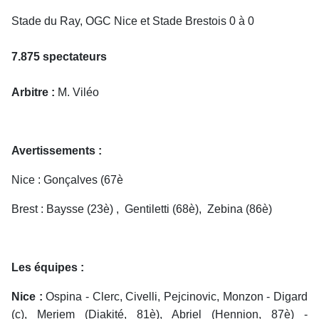
Stade du Ray, OGC Nice et Stade Brestois 0 à 0
7.875 spectateurs
Arbitre :
M. Viléo
Avertissements :
Nice : Gonçalves (67è
Brest : Baysse (23è) , Gentiletti (68è), Zebina (86è)
Les équipes :
Nice :
Ospina - Clerc, Civelli, Pejcinovic, Monzon - Digard
(c), Meriem (Diakité, 81è), Abriel (Hennion, 87è) -