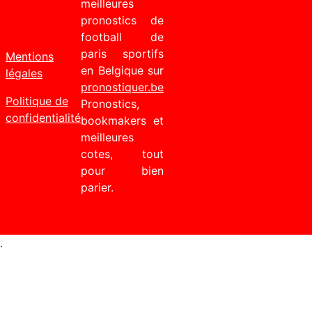
meilleures
pronostics de
football de
paris sportifs
Mentions
en Belgique sur
légales
pronostiquer.be
Politique de
Pronostics,
confidentialité
bookmakers et
meilleures
cotes, tout
pour bien
parier.
.