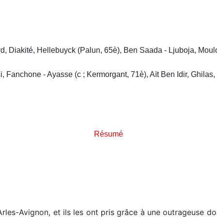
igard, Diakité, Hellebuyck (Palun, 65è), Ben Saada - Ljuboja, Mo
i, Fanchone - Ayasse (c ; Kermorgant, 71è), Aït Ben Idir, Ghilas
Résumé
 Arles-Avignon, et ils les ont pris grâce à une outrageuse 