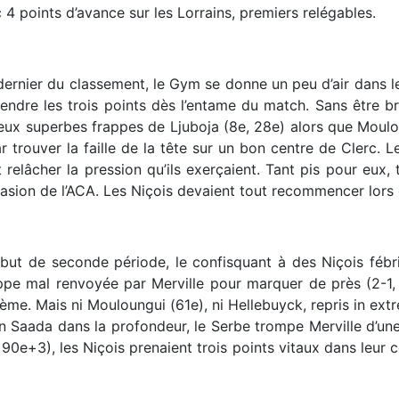
 4 points d’avance sur les Lorrains, premiers relégables.
 dernier du classement, le Gym se donne un peu d’air dans le
prendre les trois points dès l’entame du match. Sans être bril
 deux superbes frappes de Ljuboja (8e, 28e) alors que Moulo
ar trouver la faille de la tête sur un bon centre de Clerc.
nt relâcher la pression qu’ils exerçaient. Tant pis pour eu
ccasion de l’ACA. Les Niçois devaient tout recommencer lors
but de seconde période, le confisquant à des Niçois fébril
ppe mal renvoyée par Merville pour marquer de près (2-1, 5
ième. Mais ni Mouloungui (61e), ni Hellebuyck, repris in extr
Ben Saada dans la profondeur, le Serbe trompe Merville d’un
90e+3), les Niçois prenaient trois points vitaux dans leur c