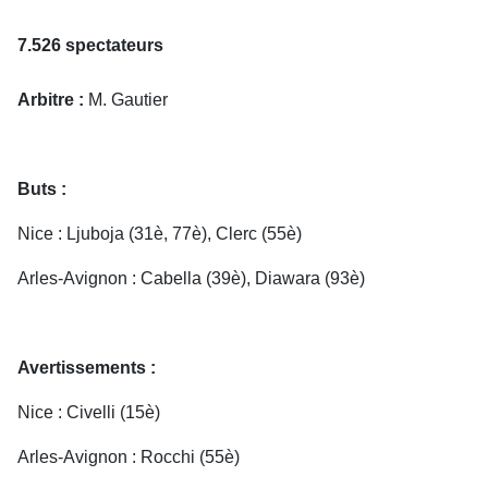
7.526 spectateurs
Arbitre :
M. Gautier
Buts :
Nice : Ljuboja (31è, 77è), Clerc (55è)
Arles-Avignon : Cabella (39è), Diawara (93è)
Avertissements :
Nice : Civelli (15è)
Arles-Avignon : Rocchi (55è)