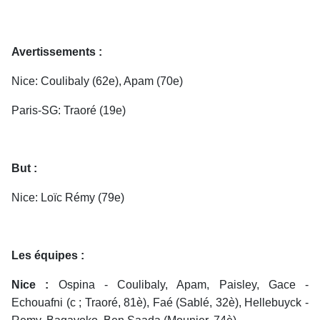
Avertissements :
Nice: Coulibaly (62e), Apam (70e)
Paris-SG: Traoré (19e)
But :
Nice: Loïc Rémy (79e)
Les équipes :
Nice :
Ospina - Coulibaly, Apam, Paisley, Gace -
Echouafni (c ; Traoré, 81è), Faé (Sablé, 32è), Hellebuyck -