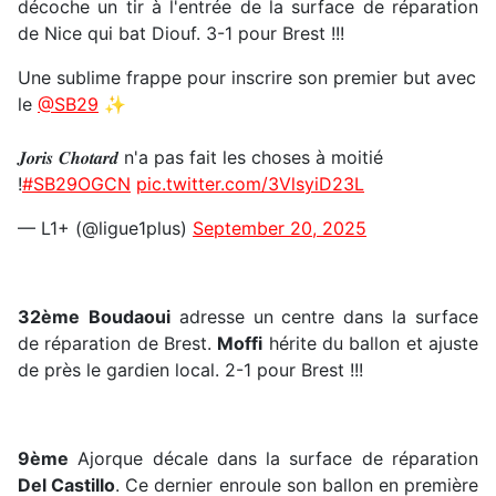
décoche un tir à l'entrée de la surface de réparation
de Nice qui bat Diouf. 3-1 pour Brest !!!
Une sublime frappe pour inscrire son premier but avec
le
@SB29
✨
𝑱𝒐𝒓𝒊𝒔 𝑪𝒉𝒐𝒕𝒂𝒓𝒅 n'a pas fait les choses à moitié
!
#SB29OGCN
pic.twitter.com/3VlsyiD23L
— L1+ (@ligue1plus)
September 20, 2025
32ème
Boudaoui
adresse un centre dans la surface
de réparation de Brest.
Moffi
hérite du ballon et ajuste
de près le gardien local. 2-1 pour Brest !!!
9ème
Ajorque décale dans la surface de réparation
Del Castillo
. Ce dernier enroule son ballon en première