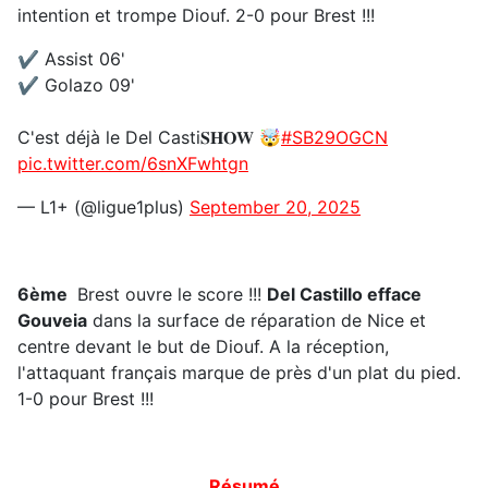
intention et trompe Diouf. 2-0 pour Brest !!!
✔️ Assist 06'
✔️ Golazo 09'
C'est déjà le Del Casti𝐒𝐇𝐎𝐖 🤯
#SB29OGCN
pic.twitter.com/6snXFwhtgn
— L1+ (@ligue1plus)
September 20, 2025
6ème
Brest ouvre le score !!!
Del Castillo efface
Gouveia
dans la surface de réparation de Nice et
centre devant le but de Diouf. A la réception,
l'attaquant français marque de près d'un plat du pied.
1-0 pour Brest !!!
Résumé