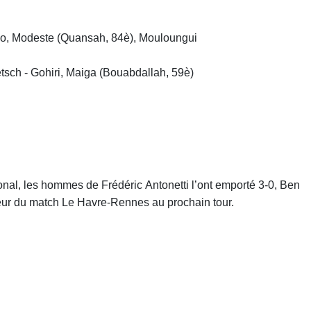
go, Modeste (Quansah, 84è), Mouloungui
etsch - Gohiri, Maiga (Bouabdallah, 59è)
onal, les hommes de Frédéric Antonetti l’ont emporté 3-0, Ben
ueur du match Le Havre-Rennes au prochain tour.