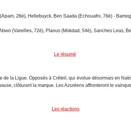
p (Apam, 26è), Hellebuyck, Ben Saada (Echouafni, 76è) - Bamo
 - Abwo (Vareilles, 72è), Planus (Mokdad, 54è), Sanches Leas, B
Le résumé
upe de la Ligue. Opposés à Créteil, qui évolue désormais en Nati
pause, clôturant la marque. Les Azuréens affronteront le vainq
Les réactions