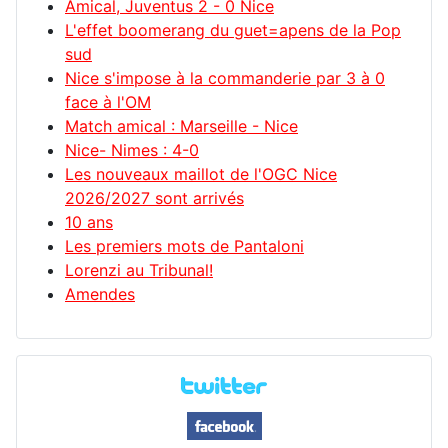
Amical, Juventus 2 - 0 Nice
L'effet boomerang du guet=apens de la Pop
sud
Nice s'impose à la commanderie par 3 à 0
face à l'OM
Match amical : Marseille - Nice
Nice- Nimes : 4-0
Les nouveaux maillot de l'OGC Nice
2026/2027 sont arrivés
10 ans
Les premiers mots de Pantaloni
Lorenzi au Tribunal!
Amendes