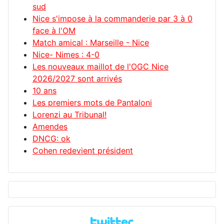
sud
Nice s'impose à la commanderie par 3 à 0
face à l'OM
Match amical : Marseille - Nice
Nice- Nimes : 4-0
Les nouveaux maillot de l'OGC Nice
2026/2027 sont arrivés
10 ans
Les premiers mots de Pantaloni
Lorenzi au Tribunal!
Amendes
DNCG: ok
Cohen redevient président