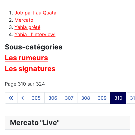
Job part au Quatar
Mercato
Yahia prêté
Yahia : l'interview!
Sous-catégories
Les rumeurs
Les signatures
Page 310 sur 324
305
306
307
308
309
310
31
Mercato "Live"