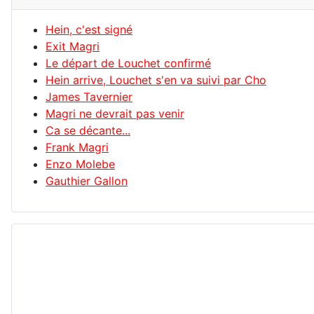
Hein, c'est signé
Exit Magri
Le départ de Louchet confirmé
Hein arrive, Louchet s'en va suivi par Cho
James Tavernier
Magri ne devrait pas venir
Ca se décante...
Frank Magri
Enzo Molebe
Gauthier Gallon