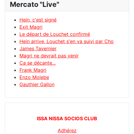
Mercato "Live"
Hein, c'est signé
Exit Magri
Le départ de Louchet confirmé
Hein arrive, Louchet s'en va suivi par Cho
James Tavernier
Magri ne devrait pas venir
Ca se décante...
Frank Magri
Enzo Molebe
Gauthier Gallon
ISSA NISSA SOCIOS CLUB
Adhérez