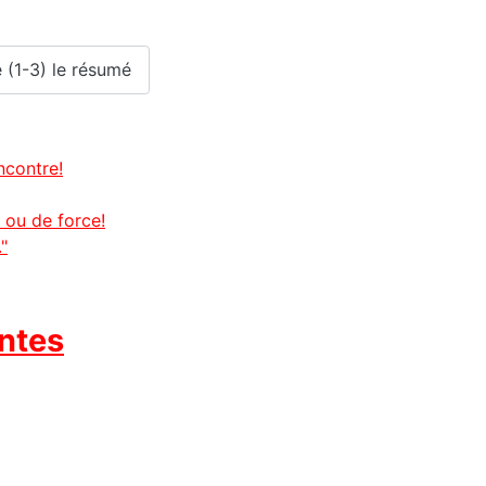
e (1-3) le résumé
ncontre!
 ou de force!
"
ntes