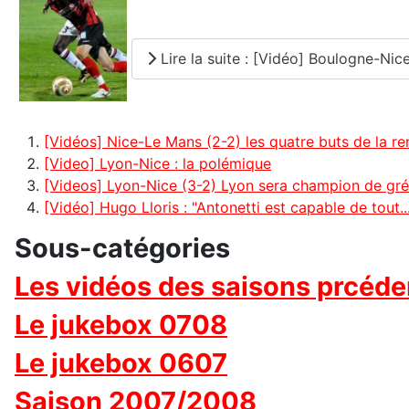
Lire la suite : [Vidéo] Boulogne-Nic
[Vidéos] Nice-Le Mans (2-2) les quatre buts de la re
[Video] Lyon-Nice : la polémique
[Videos] Lyon-Nice (3-2) Lyon sera champion de gré
[Vidéo] Hugo Lloris : "Antonetti est capable de tout...
Sous-catégories
Les vidéos des saisons prcéde
Le jukebox 0708
Le jukebox 0607
Saison 2007/2008