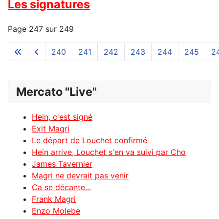
Les signatures
Page 247 sur 249
240
241
242
243
244
245
2
Mercato "Live"
Hein, c'est signé
Exit Magri
Le départ de Louchet confirmé
Hein arrive, Louchet s'en va suivi par Cho
James Tavernier
Magri ne devrait pas venir
Ca se décante...
Frank Magri
Enzo Molebe