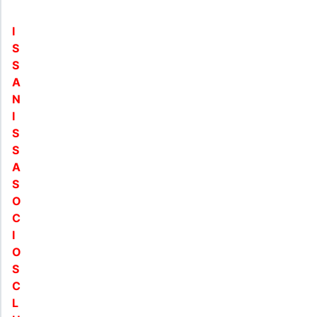
I
S
S
A
N
I
S
S
A
S
O
C
I
O
S
C
L