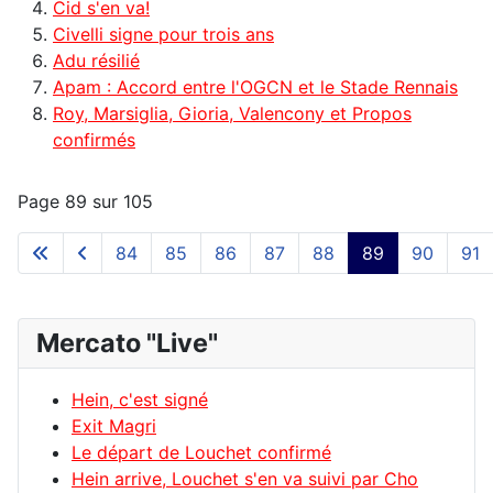
Cid s'en va!
Civelli signe pour trois ans
Adu résilié
Apam : Accord entre l'OGCN et le Stade Rennais
Roy, Marsiglia, Gioria, Valencony et Propos
confirmés
Page 89 sur 105
84
85
86
87
88
89
90
91
Mercato "Live"
Hein, c'est signé
Exit Magri
Le départ de Louchet confirmé
Hein arrive, Louchet s'en va suivi par Cho