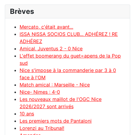
Brèves
Mercato, c'était avant...
ISSA NISSA SOCIOS CLUB... ADHÉREZ ! RE
ADHÉREZ
Amical, Juventus 2 - 0 Nice
L'effet boomerang du guet=apens de la Pop
sud
Nice s'impose à la commanderie par 3 à 0
face à l'OM
Match amical : Marseille - Nice
Nice- Nimes : 4-0
Les nouveaux maillot de l'OGC Nice
2026/2027 sont arrivés
10 ans
Les premiers mots de Pantaloni
Lorenzi au Tribunal!