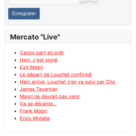
Enregistrer
Mercato "Live"
Carlos part en prêt
Hein, c'est signé
Exit Magri
Le départ de Louchet confirmé
Hein arrive, Louchet s'en va suivi par Cho
James Tavernier
Magri ne devrait pas venir
Ca se décante...
Frank Magri
Enzo Molebe