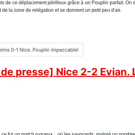
ts de ce déplacement périlleux grâce à un Pouplin parfait. On se 
t de la zone de relégation et se donnent un petit peu d'air.
Reims 0-1 Nice. Pouplin impeccable!
de presse] Nice 2-2 Evian. L
ce fut un match rugueux... où les savoyards, malgré un nombre d