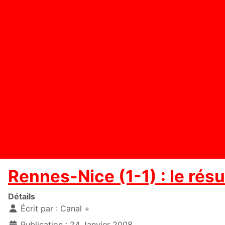
Rennes-Nice (1-1) : le rés
Détails
Écrit par :
Canal +
Publication : 24 Janvier 2008