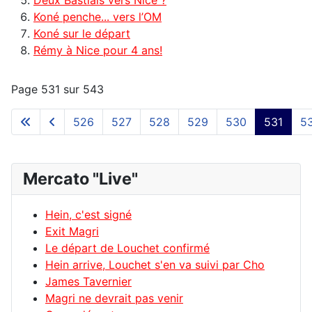
Koné penche... vers l’OM
Koné sur le départ
Rémy à Nice pour 4 ans!
Page 531 sur 543
526
527
528
529
530
531
5
Mercato "Live"
Hein, c'est signé
Exit Magri
Le départ de Louchet confirmé
Hein arrive, Louchet s'en va suivi par Cho
James Tavernier
Magri ne devrait pas venir