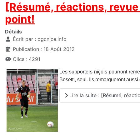
[Résumé, réactions, revue 
point!
Détails
Écrit par :
ogcnice.info
Publication : 18 Août 2012
Clics : 4291
Les supporters niçois pourront remer
Bosetti, seul. Ils remarqueront aussi q
Lire la suite : [Résumé, réacti