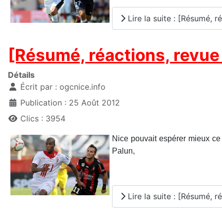
Lire la suite : [Résumé, r
[Résumé, réactions, revue 
Détails
Écrit par :
ogcnice.info
Publication : 25 Août 2012
Clics : 3954
Nice pouvait espérer mieux ce
Palun,
Lire la suite : [Résumé, r