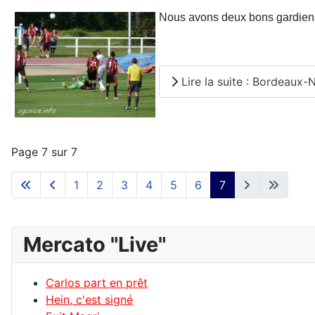
Nous avons deux bons gardiens e
Lire la suite : Bordeaux-N
Page 7 sur 7
1
2
3
4
5
6
7
Mercato "Live"
Carlos part en prêt
Hein, c'est signé