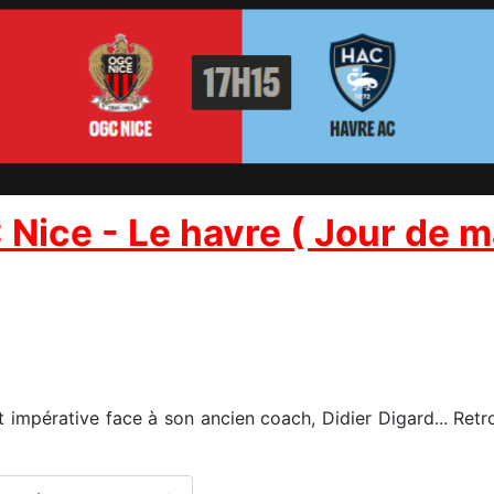
 Nice - Le havre ( Jour de 
impérative face à son ancien coach, Didier Digard... Retro