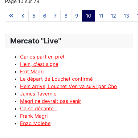
Page 10 sur 78
5
6
7
8
9
10
11
12
13
Mercato "Live"
Carlos part en prêt
Hein, c'est signé
Exit Magri
Le départ de Louchet confirmé
Hein arrive, Louchet s'en va suivi par Cho
James Tavernier
Magri ne devrait pas venir
Ca se décante...
Frank Magri
Enzo Molebe