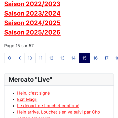
Saison 2022/2023
Saison 2023/2024
Saison 2024/2025
Saison 2025/2026
Page 15 sur 57
10
11
12
13
14
15
16
17
1
Mercato "Live"
Hein, c'est signé
Exit Magri
Le départ de Louchet confirmé
Hein arrive, Louchet s'en va suivi par Cho