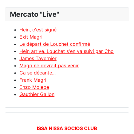
Mercato "Live"
Hein, c'est signé
Exit Magri
Le départ de Louchet confirmé
Hein arrive, Louchet s'en va suivi par Cho
James Tavernier
Magri ne devrait pas venir
Ca se décante...
Frank Magri
Enzo Molebe
Gauthier Gallon
ISSA NISSA SOCIOS CLUB