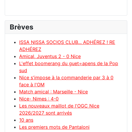
Brèves
ISSA NISSA SOCIOS CLUB... ADHÉREZ ! RE
ADHÉREZ
Amical, Juventus 2 - 0 Nice
L'effet boomerang du guet=apens de la Pop
sud
Nice s'impose à la commanderie par 3 à 0
face à l'OM
Match amical : Marseille - Nice
Nice- Nimes : 4-0
Les nouveaux maillot de l'OGC Nice
2026/2027 sont arrivés
10 ans
Les premiers mots de Pantaloni