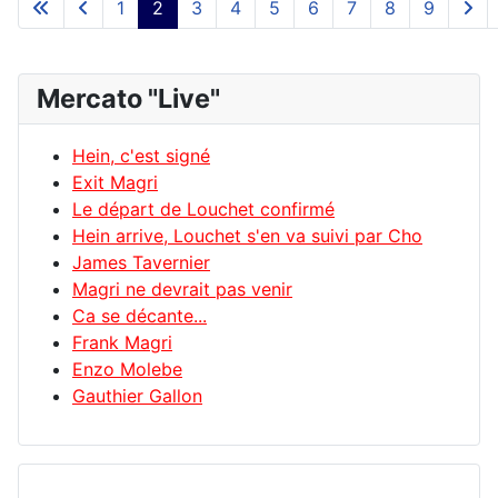
1
2
3
4
5
6
7
8
9
Mercato "Live"
Hein, c'est signé
Exit Magri
Le départ de Louchet confirmé
Hein arrive, Louchet s'en va suivi par Cho
James Tavernier
Magri ne devrait pas venir
Ca se décante...
Frank Magri
Enzo Molebe
Gauthier Gallon