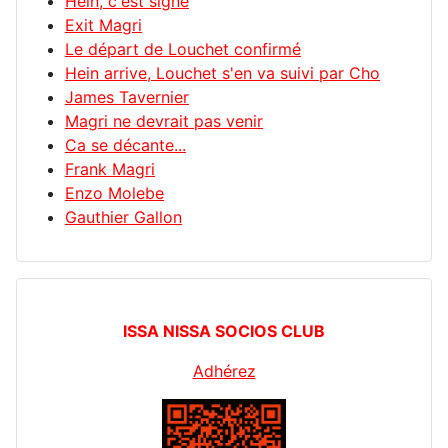
Hein, c'est signé
Exit Magri
Le départ de Louchet confirmé
Hein arrive, Louchet s'en va suivi par Cho
James Tavernier
Magri ne devrait pas venir
Ca se décante...
Frank Magri
Enzo Molebe
Gauthier Gallon
ISSA NISSA SOCIOS CLUB
Adhérez