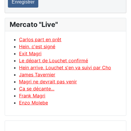
Enregistrer
Mercato "Live"
Carlos part en prêt
Hein, c'est signé
Exit Magri
Le départ de Louchet confirmé
Hein arrive, Louchet s'en va suivi par Cho
James Tavernier
Magri ne devrait pas venir
Ca se décante...
Frank Magri
Enzo Molebe