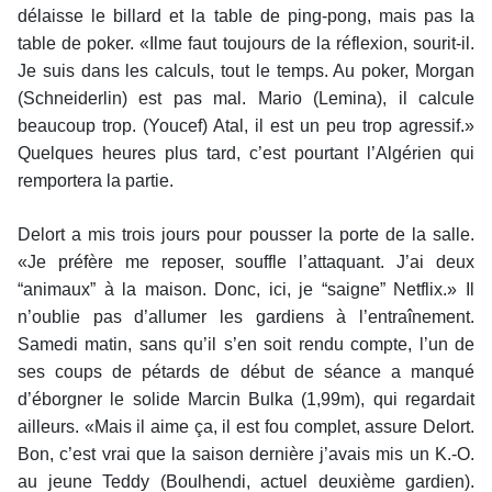
délaisse le billard et la table de ping-pong, mais pas la
table de poker. «Ilme faut toujours de la réflexion, sourit-il.
Je suis dans les calculs, tout le temps. Au poker, Morgan
(Schneiderlin) est pas mal. Mario (Lemina), il calcule
beaucoup trop. (Youcef) Atal, il est un peu trop agressif.»
Quelques heures plus tard, c’est pourtant l’Algérien qui
remportera la partie.
Delort a mis trois jours pour pousser la porte de la salle.
«Je préfère me reposer, souffle l’attaquant. J’ai deux
“animaux” à la maison. Donc, ici, je “saigne” Netflix.» Il
n’oublie pas d’allumer les gardiens à l’entraînement.
Samedi matin, sans qu’il s’en soit rendu compte, l’un de
ses coups de pétards de début de séance a manqué
d’éborgner le solide Marcin Bulka (1,99m), qui regardait
ailleurs. «Mais il aime ça, il est fou complet, assure Delort.
Bon, c’est vrai que la saison dernière j’avais mis un K.-O.
au jeune Teddy (Boulhendi, actuel deuxième gardien).