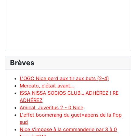
Brèves
L'OGC Nice perd aux tir aux buts (2-4)
Mercato, c'était avant...
ISSA NISSA SOCIOS CLUB... ADHÉREZ ! RE
ADHÉREZ
Amical, Juventus 2 - 0 Nice
L'effet boomerang du guet=apens de la Pop
sud
Nice s'impose à la commanderie par 3 à 0