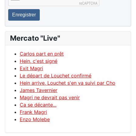
Enregistrer
Mercato "Live"
Carlos part en prêt
Hein, c'est signé
Exit Magri
Le départ de Louchet confirmé
Hein arrive, Louchet s'en va suivi par Cho
James Tavernier
Magri ne devrait pas venir
Ca se décante...
Frank Magri
Enzo Molebe