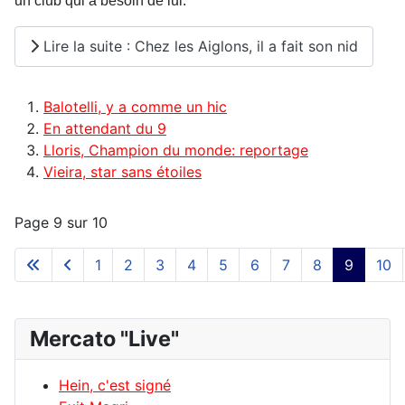
un club qui a besoin de lui.
Lire la suite : Chez les Aiglons, il a fait son nid
Balotelli, y a comme un hic
En attendant du 9
Lloris, Champion du monde: reportage
Vieira, star sans étoiles
Page 9 sur 10
1
2
3
4
5
6
7
8
9
10
Mercato "Live"
Hein, c'est signé