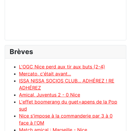
Brèves
L'OGC Nice perd aux tir aux buts (2-4)
Mercato, c'était avant...
ISSA NISSA SOCIOS CLUB... ADHÉREZ ! RE
ADHÉREZ
Amical, Juventus 2 - 0 Nice
L'effet boomerang du guet=apens de la Pop
sud
Nice s'impose à la commanderie par 3 à 0
face à l'OM
Match amical : Marseille - Nice