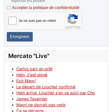
réponse est postée
Accepter la politique de confidentialité
Je ne suis pas un robot
Enregistrer
Mercato "Live"
Carlos part en prêt
Hein, c'est signé
Exit Magri
Le départ de Louchet confirmé
Hein arrive, Louchet s'en va suivi par Cho
James Tavernier
Magri ne devrait pas venir
Ca se décante...