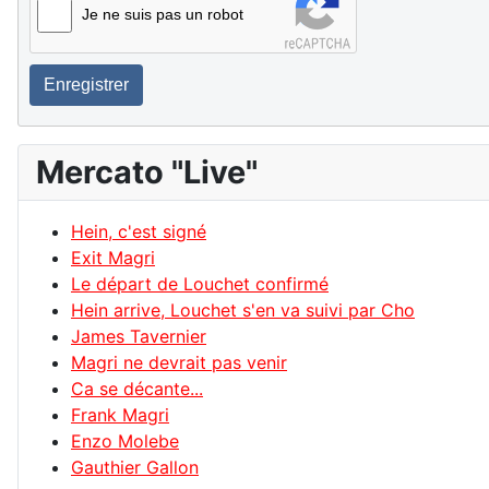
Je ne suis pas un robot
Enregistrer
Mercato "Live"
Hein, c'est signé
Exit Magri
Le départ de Louchet confirmé
Hein arrive, Louchet s'en va suivi par Cho
James Tavernier
Magri ne devrait pas venir
Ca se décante...
Frank Magri
Enzo Molebe
Gauthier Gallon