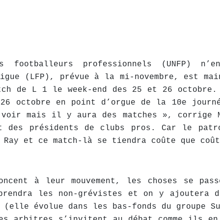
es footballeurs professionnels (UNFP) n’
Ligue (LFP), prévue à la mi-novembre, est mai
tch de L 1 le week-end des 25 et 26 octobre.
 26 octobre en point d’orgue de la 10e journ
 voir mais il y aura des matches », corrige 
t des présidents de clubs pros. Car le patr
 Ray et ce match-là se tiendra coûte que coût
oncent à leur mouvement, les choses se pass
prendra les non-grévistes et on y ajoutera 
 (elle évolue dans les bas-fonds du groupe S
es arbitres s’invitent au débat comme ils en