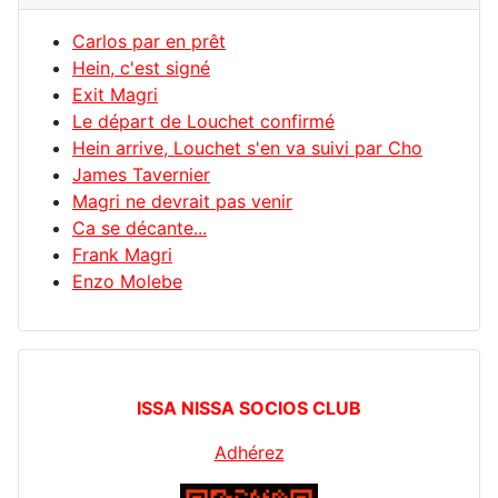
Carlos par en prêt
Hein, c'est signé
Exit Magri
Le départ de Louchet confirmé
Hein arrive, Louchet s'en va suivi par Cho
James Tavernier
Magri ne devrait pas venir
Ca se décante...
Frank Magri
Enzo Molebe
ISSA NISSA SOCIOS CLUB
Adhérez