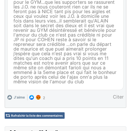
pour le GYM...que les supporters se rassurent
les J.O. ne nous couteront rien car ils ne se
feront pas à NICE tant pis pour les aigles et
ceux qui voulez voir les J.O. à domicile une
fois dans leurs vies...il semblerait qu'ALAIN
soit dans le secret des dieux et il est vrai que
revenir au GYM désintéressé et bénévole pour
l'amour du club ce n'est pas crédible ni pour
JP ni pour COHEN reste à savoir si le
repreneur sera crédible ...on parle du départ
de maurice et que puel aimerait prolonger
j’espère que cela n'est pas vrai si vous me
dites qu'un coach qui a pris 10 points en 11
matches est notre avenir alors que sur ce
même site on démontait farioli qui nous a
emmené à la 5eme place et qui fait le bonheur
de porto après celui de l'ajax onn'a plus la
même vision de l'amour du club
Citer
J'aime
2
Rafraîchir la liste des commentaires