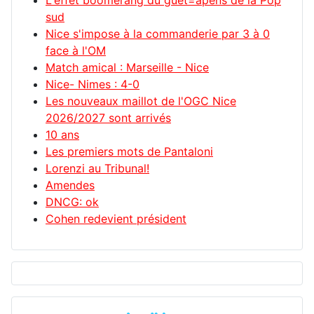
L'effet boomerang du guet=apens de la Pop
sud
Nice s'impose à la commanderie par 3 à 0
face à l'OM
Match amical : Marseille - Nice
Nice- Nimes : 4-0
Les nouveaux maillot de l'OGC Nice
2026/2027 sont arrivés
10 ans
Les premiers mots de Pantaloni
Lorenzi au Tribunal!
Amendes
DNCG: ok
Cohen redevient président