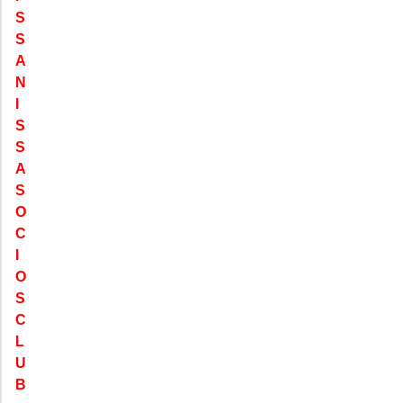
S
S
A
N
I
S
S
A
S
O
C
I
O
S
C
L
U
B